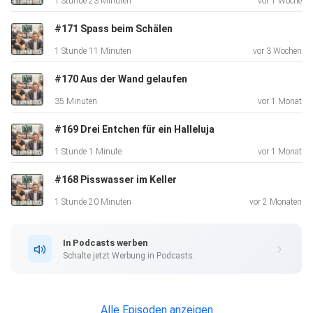
1 Stunde 23 Minuten
vor 1 Woche
sogar wenns um komisches Riechwasser geht, oder so
Quarzdinger die
#171 Spass beim Schälen
man sich übers Gesicht rollern kann. Und nicht vergessen:
1 Stunde 11 Minuten
vor 3 Wochen
Abonniert
uns, um keine der neuen Folgen zu verpassen! Hier gehts
#170 Aus der Wand gelaufen
zur
35 Minuten
vor 1 Monat
Podcasteigenen Playlist "Tisch vom Nebenhits":
https://open.spotify.com/playlist/1ZDzOy0uSBJK8pOtvrb
#169 Drei Entchen für ein Halleluja
BYm?si=950cfce20098404a
1 Stunde 1 Minute
vor 1 Monat
Disclaimer: Werbung haben wir bestimmt auch gemacht,
#168 Pisswasser im Keller
bezahlt wurden
wir leider nicht, grundsätzlich sind wir aber bereit nahezu
1 Stunde 20 Minuten
vor 2 Monaten
jeden 6
Stelligen Betrag dankend anzunehmen, sogar wenns um
In Podcasts werben
komisches
Schalte jetzt Werbung in Podcasts.
Riechwasser geht, oder so Quarzdinger die man sich übers
Gesicht
rollern kann.
Alle Episoden anzeigen