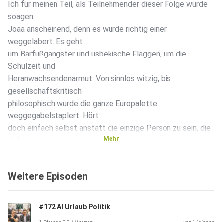
Ich für meinen Teil, als Teilnehmender dieser Folge würde
soagen:
Joaa anscheinend, denn es wurde richtig einer
weggelabert. Es geht
um Barfußgangster und usbekische Flaggen, um die
Schulzeit und
Heranwachsendenarmut. Von sinnlos witzig, bis
gesellschaftskritisch
philosophisch wurde die ganze Europalette
weggegabelstaplert. Hört
doch einfach selbst anstatt die einzige Person zu sein, die
Mehr
sich
das hier durchliest! Disclaimer: Werbung haben wir
bestimmt auch
Weitere Episoden
gemacht, bezahlt wurden wir leider nicht, grundsätzlich
sind wir
aber bereit nahezu jeden 6 Stelligen Betrag dankend
#172 AI Urlaub Politik
anzunehmen,