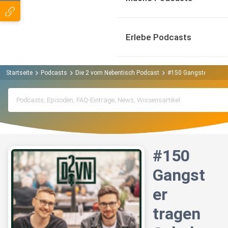
Erlebe Podcasts
Startseite
Podcasts
Die 2 vom Nebentisch Podcast
#150 Gangster trage
#150
Gangst
er
tragen