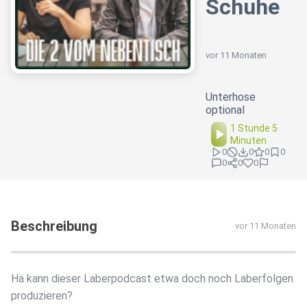
Schuhe
vor 11 Monaten
Unterhose
optional
1 Stunde 5
Minuten
0
0
0
0
0
0
0
Beschreibung
vor 11 Monaten
Hä kann dieser Laberpodcast etwa doch noch Laberfolgen
produzieren?