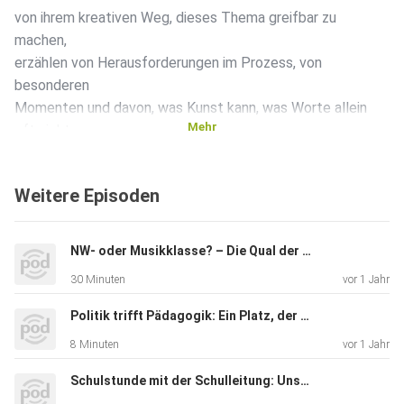
von ihrem kreativen Weg, dieses Thema greifbar zu
machen,
erzählen von Herausforderungen im Prozess, von
besonderen
Momenten und davon, was Kunst kann, was Worte allein
Mehr
oft nicht
schaffen.
Weitere Episoden
NW- oder Musikklasse? – Die Qual der Wahl!
30 Minuten
vor 1 Jahr
Politik trifft Pädagogik: Ein Platz, der verbindet
8 Minuten
vor 1 Jahr
Schulstunde mit der Schulleitung: Unsere Fragen, Ihre Antworten