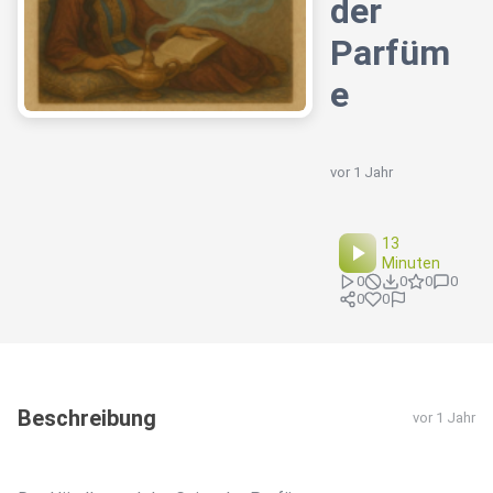
der
Parfüm
e
vor 1 Jahr
13
Minuten
0
0
0
0
0
0
Beschreibung
vor 1 Jahr