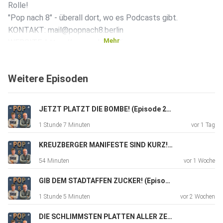
Rolle!
"Pop nach 8" - überall dort, wo es Podcasts gibt.
KONTAKT: mail@popnach8.berlin
Mehr
WEBSITE: https://popnach8.berlin
Weitere Episoden
JETZT PLATZT DIE BOMBE! (Episode 236)
1 Stunde 7 Minuten
vor 1 Tag
KREUZBERGER MANIFESTE SIND KURZ! (Episode 235)
54 Minuten
vor 1 Woche
GIB DEM STADTAFFEN ZUCKER! (Episode 234)
1 Stunde 5 Minuten
vor 2 Wochen
DIE SCHLIMMSTEN PLATTEN ALLER ZEITEN! (Episode 233)