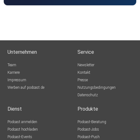
Unternehmen
Service
Team
Newsletter
Karriere
Kontakt
Impressum
Presse
Werben auf podcast.de
Nutzungsbedingungen
Datenschutz
Dienst
Produkte
Podcast anmelden
Podcast-Beratung
Podcast hochladen
Podcast-Jobs
Podcast-Events
Podcast-Push