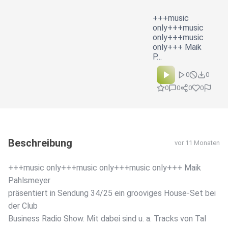
+++music
only+++music
only+++music
only+++ Maik
P…
0
0
0
0
0
0
Beschreibung
vor 11 Monaten
+++music only+++music only+++music only+++ Maik
Pahlsmeyer
präsentiert in Sendung 34/25 ein grooviges House-Set bei
der Club
Business Radio Show. Mit dabei sind u. a. Tracks von Tal