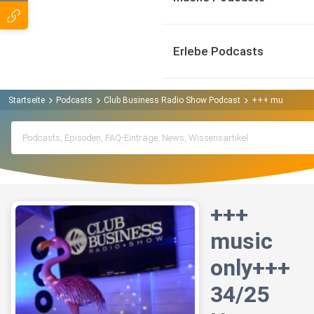
Erlebe Podcasts
Startseite
Podcasts
Club Business Radio Show Podcast
+++ music only
+++
music
only+++
34/25