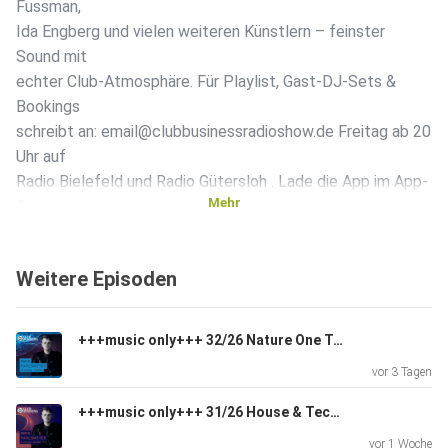
Fussman,
Ida Engberg und vielen weiteren Künstlern – feinster
Sound mit
echter Club-Atmosphäre. Für Playlist, Gast-DJ-Sets &
Bookings
schreibt an: email@clubbusinessradioshow.de Freitag ab 20
Uhr auf
Radio Bielefeld und Radio Gütersloh . Lade die App im App-
Mehr
&
Playstore oder nutze den Webplayer ️. Den Podcast gibt’s
auf
Weitere Episoden
SoundCloud, iTunes und Mixcloud. Alle Links findest du
oben in der
Bio️. Abonnieren nicht vergessen
+++music only+++ 32/26 Nature One Techno Special by Maik Pahlsmeyer live @ Club Business Radio Show 07.08.2026
——————————————————————— PLEASE
vor 3 Tagen
SUPPORT US Speichern ️ Teilen Kommentieren ️ Liken
———————————————————————
+++music only+++ 31/26 House & Tech House by Maik Pahlsmeyer live @ Club Business Radio Show 31.07.2026
vor 1 Woche