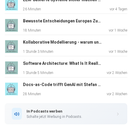
wieder Vollgas gibt.
26 Minuten
vor 4 Tagen
Bewusste Entscheidungen Europas Zukunft liegt in unseren Händen (TechRiders Summit Special)
Eine Folge für alle, die sich manchmal fragen: “Passt das
18 Minuten
vor 1 Woche
alles
eigentlich noch zusammen?” – Spoiler: Ja, aber es ist
Kollaborative Modellierung - warum und wie funktioniert Event Storming in der Praxis
komplexer
1 Stunde 3 Minuten
vor 1 Woche
als vielen lieb ist.
Software Architecture: What Is It Really About? A Discussion with James Coplien
1 Stunde 5 Minuten
vor 2 Wochen
Docs-as-Code trifft GenAI mit Stefan Zörner
28 Minuten
vor 2 Wochen
In Podcasts werben
Schalte jetzt Werbung in Podcasts.