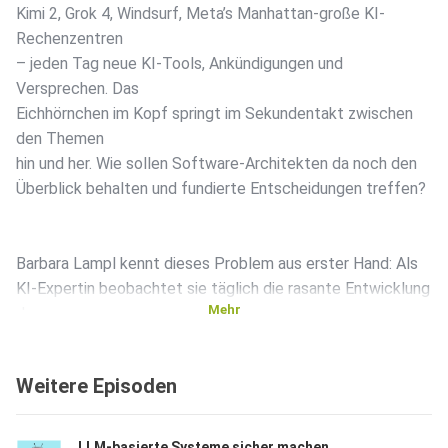
Kimi 2, Grok 4, Windsurf, Meta’s Manhattan-große KI-
Rechenzentren
– jeden Tag neue KI-Tools, Ankündigungen und
Versprechen. Das
Eichhörnchen im Kopf springt im Sekundentakt zwischen
den Themen
hin und her. Wie sollen Software-Architekten da noch den
Überblick behalten und fundierte Entscheidungen treffen?
Barbara Lampl kennt dieses Problem aus erster Hand: Als
KI-Expertin beobachtet sie täglich die rasante Entwicklung
Mehr
der
KI-Landschaft und weiß, wie überwältigend die
Informationsflut
Weitere Episoden
sein kann. In dieser Folge diskutieren wir mit ihr, wie man als
Architekt einen klaren Kopf behält, wenn das Eichhörnchen
mal
LLM-basierte Systeme sicher machen mit Sönke Magnussen