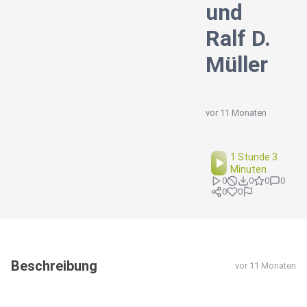
und
Ralf D.
Müller
vor 11 Monaten
1 Stunde 3
Minuten
0
0
0
0
0
0
Beschreibung
vor 11 Monaten