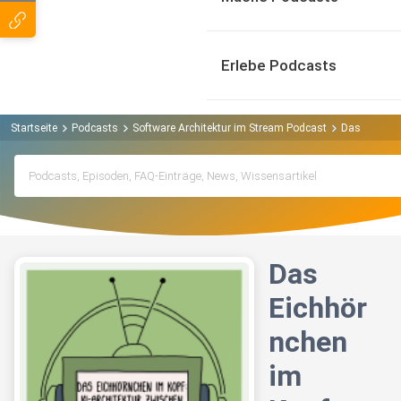
Erlebe Podcasts
Startseite
Podcasts
Software Architektur im Stream Podcast
Das Eichhörn
Das
Eichhör
nchen
im