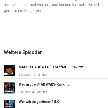
hässlichen Lichtschwertern, und lahmen Inquisitoren halte hör
gerne in die Folge rein.
Link zum WhatsApp-Kanal:
Weitere Episoden
https://whatsapp.com/channel/0029VaCBy9HGehELDSi55u
MAUL: SHADOW LORD Staffel 1 - Review
Link zum Soundtrack der Serie:
2 Stunden 17 Minuten
https://open.spotify.com/intl-de/album/2hDDDUl05cnWTr
Das große STAR WARS-Ranking
3 Stunden 47 Minuten
Wer würde gewinnen? 5.0