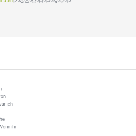
inuten
0
0
0
0
0
0
0
n
von
ar ich
che
Wenn ihr