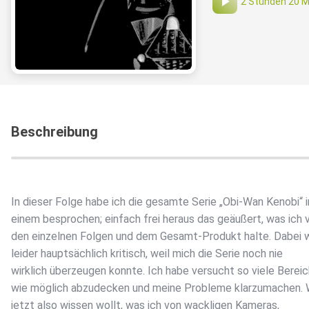
2 Stunden 20 M
Beschreibung
In dieser Folge habe ich die gesamte Serie „Obi-Wan Kenobi“ i
einem besprochen; einfach frei heraus das geäußert, was ich 
den einzelnen Folgen und dem Gesamt-Produkt halte. Dabei w
leider hauptsächlich kritisch, weil mich die Serie noch nie
wirklich überzeugen konnte. Ich habe versucht so viele Berei
wie möglich abzudecken und meine Probleme klarzumachen. 
jetzt also wissen wollt, was ich von wackligen Kameras,