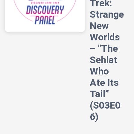
Trek:
Strange
New
Worlds
– "The
Sehlat
Who
Ate Its
Tail”
(S03E0
6)