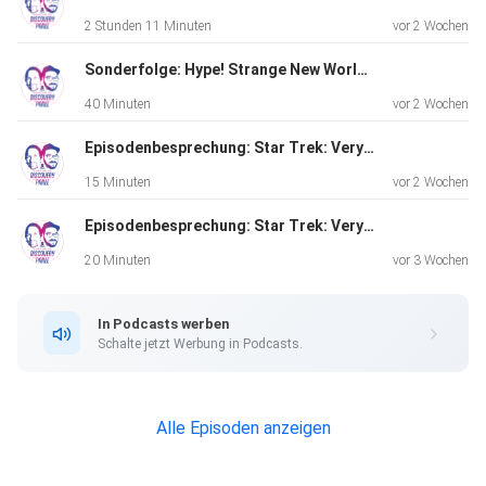
Hashtags:
2 Stunden 11 Minuten
vor 2 Wochen
#StrangeNewWorlds #TheSehlatWhoAteItsTail #StarTrek
#DiscoveryPanel
Sonderfolge: Hype! Strange New World Staffel 4
#Podcast #HorrorInSpace #CaptainPike #Kirk #Uhura
40 Minuten
vor 2 Wochen
#Chapel #LaAn
#Spock #Scotty #Pelia #PhotonTorpedo
Episodenbesprechung: Star Trek: Very Short Treks – „Walk, Don't Run“ (S01E05)
15 Minuten
vor 2 Wochen
Episodenbesprechung: Star Trek: Very Short Treks – „Holograms All the Way Down“ (S01E04)
20 Minuten
vor 3 Wochen
In Podcasts werben
Schalte jetzt Werbung in Podcasts.
Alle Episoden anzeigen