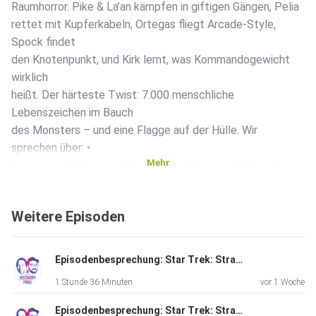
Raumhorror. Pike & La’an kämpfen in giftigen Gängen, Pelia
rettet mit Kupferkabeln, Ortegas fliegt Arcade-Style,
Spock findet
den Knotenpunkt, und Kirk lernt, was Kommandogewicht
wirklich
heißt. Der härteste Twist: 7.000 menschliche
Lebenszeichen im Bauch
des Monsters – und eine Flagge auf der Hülle. Wir
sprechen über: •
Mehr
Astrovore-Mythos, waffensaugende Anzüge, Nabelschnur
am Rumpf •
Lockvogel Farragut: Antiprotonen, Intermix-Chamber,
Weitere Episoden
Warpgondeln
abwerfen • Baryon-Partikel im Deuterium-Strom:
kosmisches
Episodenbesprechung: Star Trek: Strange New Worlds – „The Griffin Incident“ (S04E02)
Sodbrennen • Joystick-Enterprise: Ortegas, Una, M’Benga •
1 Stunde 36 Minuten
vor 1 Woche
Spocks
3-Torpedo-Mattzug und Pikes Verantwortungstränen
Episodenbesprechung: Star Trek: Strange New Worlds – „Valles Marineris“ (S04E01)