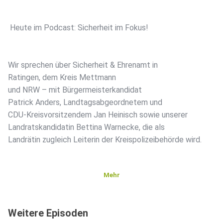
️ Heute im Podcast: Sicherheit im Fokus!
Wir sprechen über Sicherheit & Ehrenamt in
Ratingen, dem Kreis Mettmann
und NRW – mit Bürgermeisterkandidat
Patrick Anders, Landtagsabgeordnetem und
CDU-Kreisvorsitzendem Jan Heinisch sowie unserer
Landratskandidatin Bettina Warnecke, die als
Landrätin zugleich Leiterin der Kreispolizeibehörde wird.
Mehr
Weitere Episoden
️ Am 14. September: Alle Stimmen CDU!