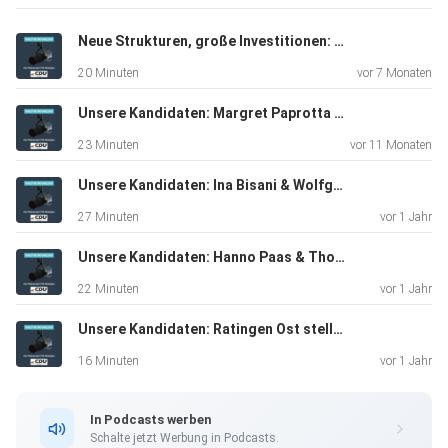
Neue Strukturen, große Investitionen: Wie Ratingen seine Zukunft organisiert
20 Minuten
vor 7 Monaten
Unsere Kandidaten: Margret Paprotta & Ewald Vielhaus stellt sich vor
Ratingen. Wird. Anders.
23 Minuten
vor 11 Monaten
Unsere Kandidaten: Ina Bisani & Wolfgang Diedrich stellt sich vor
27 Minuten
vor 1 Jahr
Unsere Kandidaten: Hanno Paas & Thomas Angst stellt sich vor
Mehr zu unseren Kandidaten | Insta | Facebook | Webseite
22 Minuten
vor 1 Jahr
Unsere Kandidaten: Ratingen Ost stellt sich vor
16 Minuten
vor 1 Jahr
In Podcasts werben
Bürgermeisterkandidat Patrick Anders
Schalte jetzt Werbung in Podcasts.