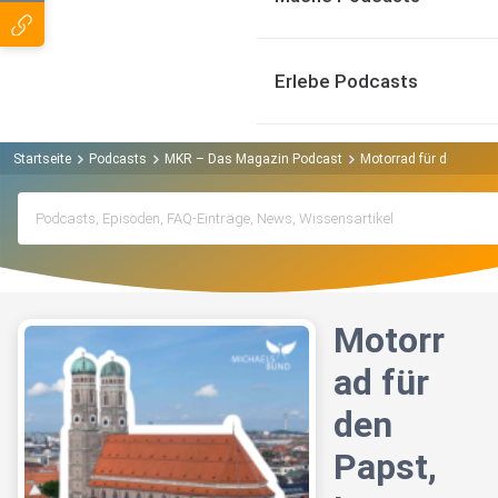
Erlebe Podcasts
Startseite
Podcasts
MKR – Das Magazin Podcast
Motorrad für den Paps
Motorr
ad für
den
Papst,