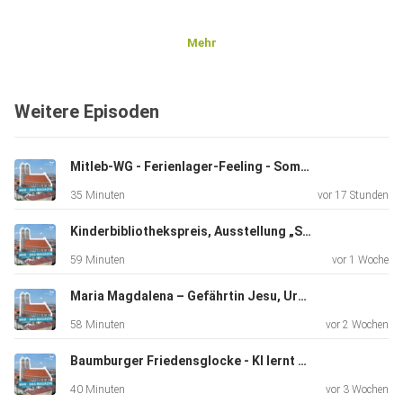
Mehr
Weitere Episoden
Mitleb-WG - Ferienlager-Feeling - Sommerserie "Uralte Orte des Glaubens"
35 Minuten
vor 17 Stunden
Kinderbibliothekspreis, Ausstellung „Seelentrost“, Pilgern auf dem Franziskusweg
59 Minuten
vor 1 Woche
Maria Magdalena – Gefährtin Jesu, Ursulinenkloster rundum erneuert, 50. Todestag Kardinal Döpfners
58 Minuten
vor 2 Wochen
Baumburger Friedensglocke - KI lernt Bairisch
40 Minuten
vor 3 Wochen