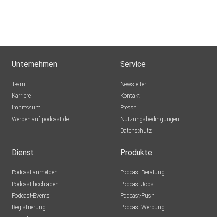
Unternehmen
Service
Team
Newsletter
Karriere
Kontakt
Impressum
Presse
Werben auf podcast.de
Nutzungsbedingungen
Datenschutz
Dienst
Produkte
Podcast anmelden
Podcast-Beratung
Podcast hochladen
Podcast-Jobs
Podcast-Events
Podcast-Push
Registrierung
Podcast-Werbung