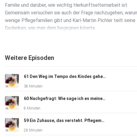
Familie und darüber, wie wichtig Herkunftselternarbeit ist.
Gemeinsam versuchen sie auch der Frage nachzugehen, waru
wenige Pflegefamilien gibt und Karl-Martin Pichler teilt seine
Gedanken, wie man dem begegnen könnte.
Hier findet ihr noch Lese- und Hörtipps zu dieser
Weitere Episoden
Folge:
61 Den Weg im Tempo des Kindes gehen. Übergänge und Ankommen in der Pflegefamilie.
Stadt Graz Bürgerservice: Pflegefamilien in Graz
38 Minuten
Pflegekinderdienst der Stadt Graz
60 Nachgefragt: Wie sage ich es meinem Adoptivkind?
8 Minuten
Hier findet ihr einen Artikel über Pflegefamilien in Graz in
der Zeitung „Mein Bezirk“.
59 Ein Zuhause, das versteht. Pflegemama eines autistischen Pflegesohns und Autismus-Trainerin.
28 Minuten