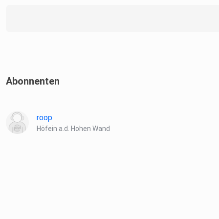
Moderation: Ludwig Krausneker, Antonia Stabinger
Konzeption und Redaktion affido: Jutta Eigner, Jenny Gissing,
Ludwig Krausneker
Abonnenten
Intro und Outro: OH WOW
roop
Höfein a.d. Hohen Wand
Tonstudio: Die Mischerei
Hosted on Acast. See acast.com/privacy for more informatio