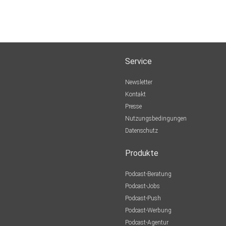
Service
Newsletter
Kontakt
Presse
Nutzungsbedingungen
Datenschutz
Produkte
Podcast-Beratung
Podcast-Jobs
Podcast-Push
Podcast-Werbung
Podcast-Agentur