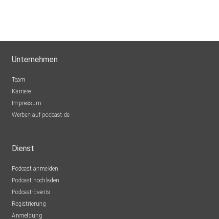
Unternehmen
Team
Karriere
Impressum
Werben auf podcast.de
Dienst
Podcast anmelden
Podcast hochladen
Podcast-Events
Registrierung
Anmeldung