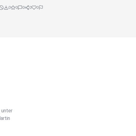
0
0
0
0
0
 unter
artin