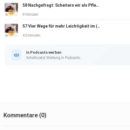
58 Nachgefragt: Scheitern wir als Pflegefamilie?
9 Minuten
57 Vier Wege für mehr Leichtigkeit im (Pflege-)Familienalltag
In zwei Folgen des Podcasts der Stadt Graz spricht die Leiter
43 Minuten
des Pflegekinderdienstes Gerlinde Sternad über die
Pflegekinderhilfe:
In Podcasts werben
Schalte jetzt Werbung in Podcasts.
Hier geht es zur Folge 1 und hier zur Folge 2.
Credits:
Kommentare (0)