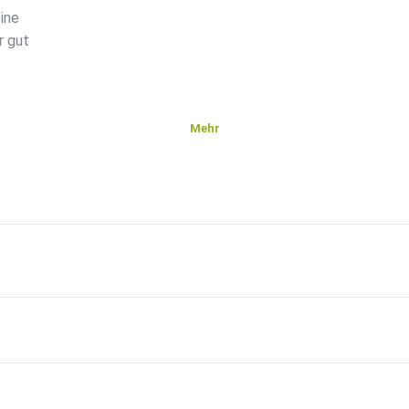
eine
r gut
Mehr
ion,
it Geld
odukt