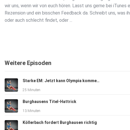
wir uns, wenn wir von euch hören. Lasst uns gerne bei iTunes 
Rezension und ein bisschen Feedback da. Schreibt uns, was ih
oder auch schlecht findet, oder ...
Dieser Podcast wird vermarktet von der Podcastbude.
www.podcastbu.de - Full-Service-Podcast-Agentur - Konzept
Weitere Episoden
Produktion, Vermarktung, Distribution und Hosting.
Du möchtest deinen Podcast auch kostenlos hosten und dam
Starke EM: Jetzt kann Olympia kommen, oder?
verdienen?
25 Minuten
Dann schaue auf www.kostenlos-hosten.de und informiere
dich.
Burghausens Titel-Hattrick
Dort erhältst du alle Informationen zu unseren kostenlosen
13 Minuten
Podcast-Hosting-Angeboten. kostenlos-hosten.de ist ein Pr
der Podcastbude.
Köllerbach fordert Burghausen richtig