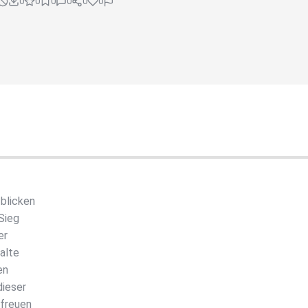
0
0
0
0
0
0
 blicken
Sieg
er
alte
en
dieser
 freuen