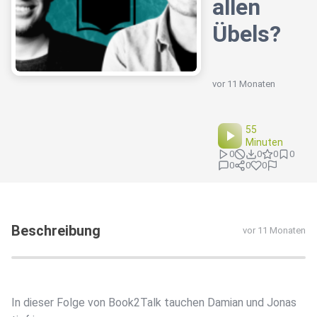
allen
Übels?
vor 11 Monaten
55
Minuten
0
0
0
0
0
0
0
Beschreibung
vor 11 Monaten
In dieser Folge von Book2Talk tauchen Damian und Jonas