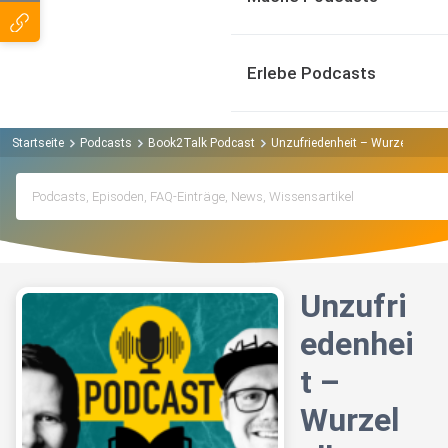
Erlebe Podcasts
Startseite
Podcasts
Book2Talk Podcast
Unzufriedenheit – Wurzel allen 
Unzufri
edenhei
t –
Wurzel