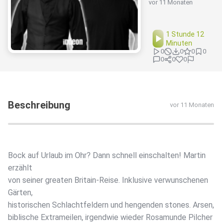
vor 11 Monaten
1 Stunde 12
Minuten
0
0
0
0
0
0
0
Beschreibung
vor 11 Monaten
Bock auf Urlaub im Ohr? Dann schnell einschalten! Martin
erzählt
von seiner greaten Britain-Reise. Inklusive verwunschenen
Gärten,
historischen Schlachtfeldern und hengenden stones. Arsen,
biblische Extrameilen, irgendwie wieder Rosamunde Pilcher