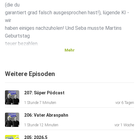
(die du
garantiert grad falsch ausgesprochen hast!), lügende KI -
wir
haben einiges nachzuholen! Und Seba musste Martins
Geburtstag
teuer bezahlen.
Mehr
Skandal (vermutlich)!
Weitere Episoden
Shownotes: indeon.de/pfarrerundnerd
207: Süper Pödcast
1 Stunde 7 Minuten
vor 6 Tagen
206: Vater Abraspahn
1 Stunde 12 Minuten
vor 1 Woche
205: 2026,5