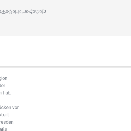
0
0
0
0
0
0
gion
der
it ab,
ücken vor
stert
Dresden
raße