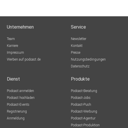
Unternehmen
Service
Team
Newsletter
Karriere
Kontakt
Impressum
Presse
Werben auf podcast.de
Nutzungsbedingungen
Datenschutz
Dienst
Produkte
Podcast anmelden
Podcast-Beratung
Podcast hochladen
Podcast-Jobs
Podcast-Events
Podcast-Push
Registrierung
Podcast-Werbung
Anmeldung
Podcast-Agentur
Podcast-Produktion