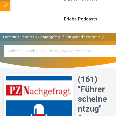
Erlebe Podcasts
Startseite
Podcasts
PZ-Nachgefragt - für die Apotheke Podcast
(161) "Fü
(161)
"Führer
scheine
ntzug"