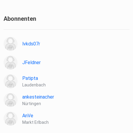
Abonnenten
lvkds07r
JFeldner
Patipta
Laudenbach
ankesteinacher
Nürtingen
AnVe
Markt Erlbach