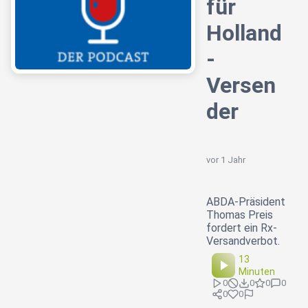
für
Holland
-
Versen
der
vor 1 Jahr
ABDA-Präsident
Thomas Preis
fordert ein Rx-
Versandverbot.
13
Minuten
0
0
0
0
0
0