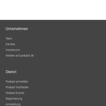
Unternehmen
Team
Karriere
Impressum
Werben auf podcast.de
Dienst
Podcast anmelden
Podcast hochladen
Podcast-Events
Registrierung
Anmeldung