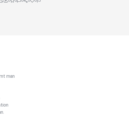
0
0
0
0
0
mmt man
m
ation
n.