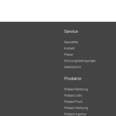
Service
Newsletter
Kontakt
Presse
Nutzungsbedingungen
Datenschutz
Produkte
Podcast-Beratung
Podcast-Jobs
Podcast-Push
Podcast-Werbung
Podcast-Agentur