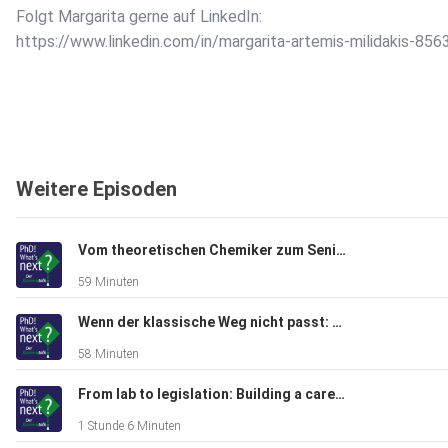
Folgt Margarita gerne auf LinkedIn:
https://www.linkedin.com/in/margarita-artemis-milidakis-85
Weitere Episoden
Vom theoretischen Chemiker zum Senior Consultant bei d-fine
59 Minuten
Wenn der klassische Weg nicht passt: Über innere Klarheit, Ehrlichkeit & Mut, es anders zu machen
58 Minuten
From lab to legislation: Building a career from ecotoxicology to product compliance
1 Stunde 6 Minuten