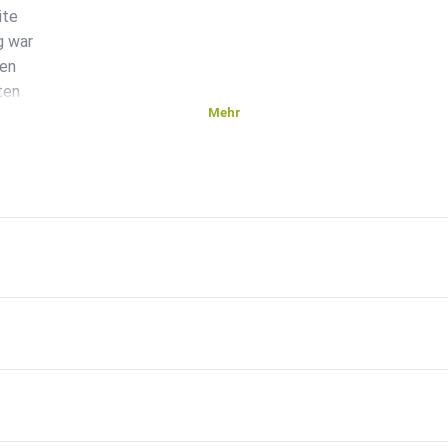
ite
g war
ten
ten
Mehr
r
n mit
chtig
rt