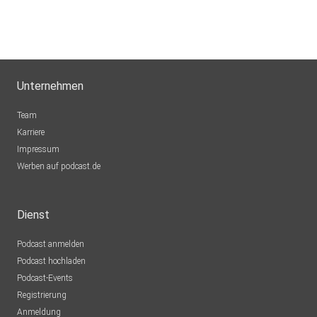
Unternehmen
Team
Karriere
Impressum
Werben auf podcast.de
Dienst
Podcast anmelden
Podcast hochladen
Podcast-Events
Registrierung
Anmeldung