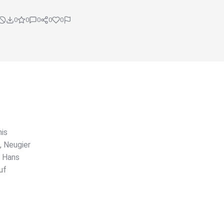
0
0
0
0
0
nis
, Neugier
ß Hans
uf