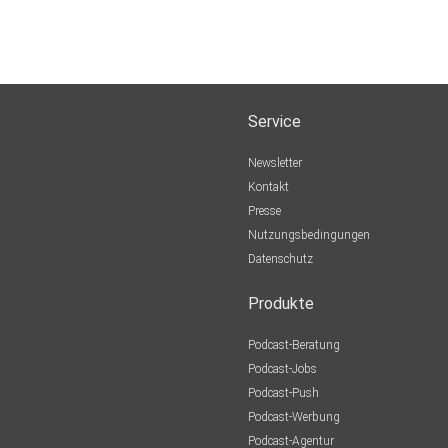
Service
Newsletter
Kontakt
Presse
Nutzungsbedingungen
Datenschutz
Produkte
Podcast-Beratung
Podcast-Jobs
Podcast-Push
Podcast-Werbung
Podcast-Agentur