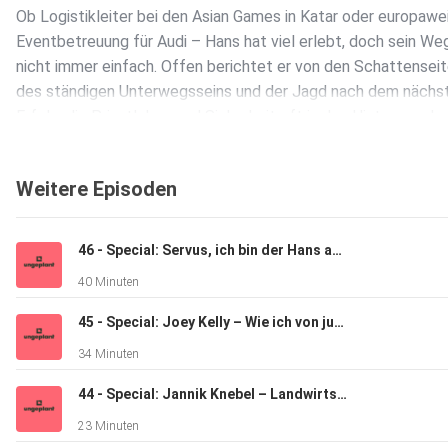
Ob Logistikleiter bei den Asian Games in Katar oder europawe
Eventbetreuung für Audi – Hans hat viel erlebt, doch sein We
nicht immer einfach. Offen berichtet er von den Schattensei
des ständigen Unterwegsseins und der Jagd nach dem nächs
Erfolg, die Privatleben und Sicherheit oft in den Hintergrund
rückten.
Weitere Episoden
Besonders eindrucksvoll: Sein Erlebnis in Südafrika am Kap de
Guten Hoffnung, das ihn zum Innehalten brachte. Begegnunge
46 - Special: Servus, ich bin der Hans aus dem Fliegl Agro-Center
Menschen und Kulturen haben ihn geprägt und gezeigt, wie wi
40 Minuten
Reflexion und Selbstfürsorge sind.
45 - Special: Joey Kelly – Wie ich von jungen Content Creator lerne
34 Minuten
Hans‘ Geschichte macht Mut, Chancen zu nutzen – und erinne
daran, dass echte Balance manchmal bedeutet, auch „nein“ zu
44 - Special: Jannik Knebel – Landwirtschaft geht auch anders
sagen. Lass dich inspirieren von einer außergewöhnlichen
23 Minuten
Biografie voller Höhen, Tiefen und echter Lebenserfahrung.