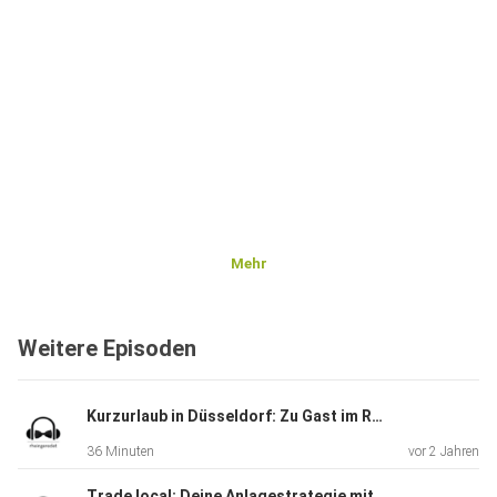
Mehr
Weitere Episoden
Kurzurlaub in Düsseldorf: Zu Gast im Reisemarkt des DUS Airports
36 Minuten
vor 2 Jahren
Trade local: Deine Anlagestrategie mit dem Düsseldorfer Online-Broker CapTrader