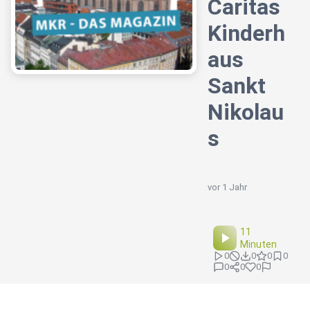
Caritas
Kinderh
aus
Sankt
Nikolau
s
vor 1 Jahr
11
Minuten
0
0
0
0
0
0
0