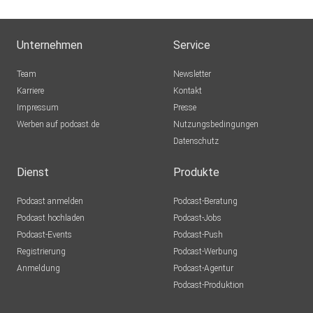
Unternehmen
Service
Team
Newsletter
Karriere
Kontakt
Impressum
Presse
Werben auf podcast.de
Nutzungsbedingungen
Datenschutz
Dienst
Produkte
Podcast anmelden
Podcast-Beratung
Podcast hochladen
Podcast-Jobs
Podcast-Events
Podcast-Push
Registrierung
Podcast-Werbung
Anmeldung
Podcast-Agentur
Podcast-Produktion