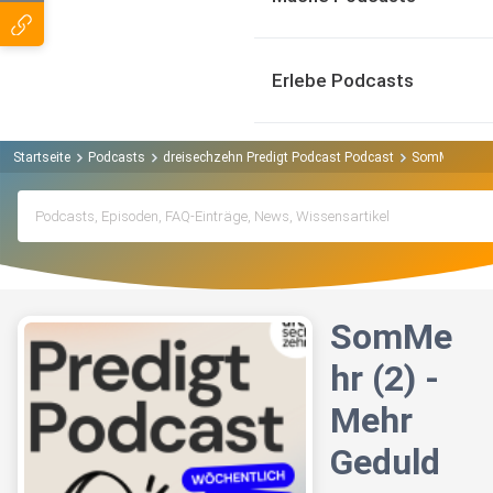
Erlebe Podcasts
Startseite
Podcasts
dreisechzehn Predigt Podcast Podcast
SomMehr (2) 
SomMe
hr (2) -
Mehr
Geduld