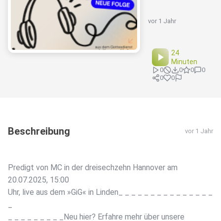
vor 1 Jahr
24
Minuten
0
0
0
0
0
0
Beschreibung
vor 1 Jahr
Predigt von MC in der dreisechzehn Hannover am
20.07.2025, 15:00
Uhr, live aus dem »GiG« in Linden_ _ _ _ _ _ _ _ _ _ _ _ _ _ _
_
_ _ _ _ _ _ _ _ _Neu hier? Erfahre mehr über unsere