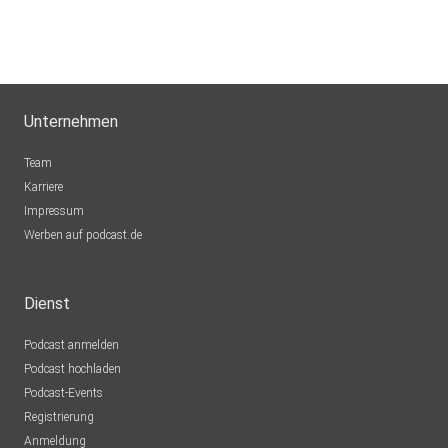
Unternehmen
Team
Karriere
Impressum
Werben auf podcast.de
Dienst
Podcast anmelden
Podcast hochladen
Podcast-Events
Registrierung
Anmeldung