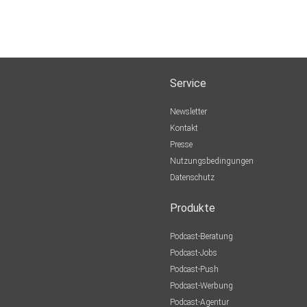
Service
Newsletter
Kontakt
Presse
Nutzungsbedingungen
Datenschutz
Produkte
Podcast-Beratung
Podcast-Jobs
Podcast-Push
Podcast-Werbung
Podcast-Agentur