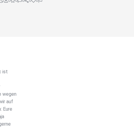
0
0
0
0
0
 ist
r
te wegen
ir auf
: Eure
ja
gerne