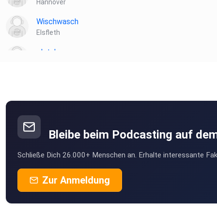
Hannover
Wischwasch
Elsfleth
plotzks
Muster
Bleibe beim Podcasting auf de
Schließe Dich 26.000+ Menschen an. Erhalte interessante Fak
Zur Anmeldung