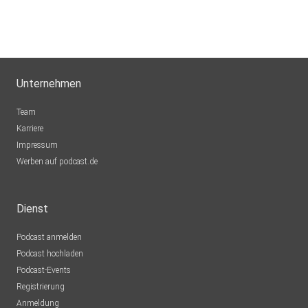
Unternehmen
Team
Karriere
Impressum
Werben auf podcast.de
Dienst
Podcast anmelden
Podcast hochladen
Podcast-Events
Registrierung
Anmeldung