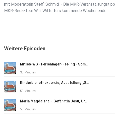
mit Moderatorin Steffi Schmid. - Die MKR-Veranstaltungstip
MKR-Redakteur Willi Witte fürs kommende Wochenende.
Weitere Episoden
Mitleb-WG - Ferienlager-Feeling - Sommerserie "Uralte Orte des Glaubens"
35 Minuten
Kinderbibliothekspreis, Ausstellung „Seelentrost“, Pilgern auf dem Franziskusweg
59 Minuten
Maria Magdalena – Gefährtin Jesu, Ursulinenkloster rundum erneuert, 50. Todestag Kardinal Döpfners
58 Minuten