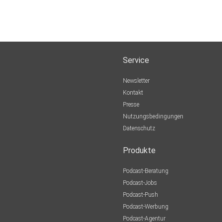
Service
Newsletter
Kontakt
Presse
Nutzungsbedingungen
Datenschutz
Produkte
Podcast-Beratung
Podcast-Jobs
Podcast-Push
Podcast-Werbung
Podcast-Agentur