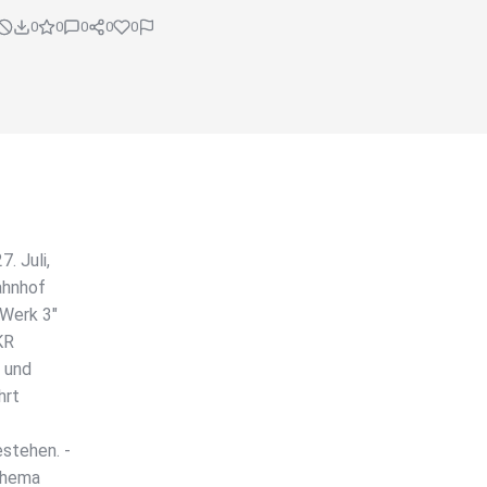
0
0
0
0
0
. Juli,
ahnhof
"Werk 3"
KR
t und
hrt
stehen. -
 Thema