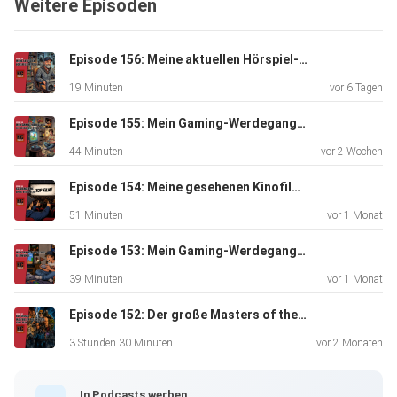
Weitere Episoden
wünschen dir viel Spaß beim Reinhören, du Held!
Episode 156: Meine aktuellen Hörspiel-Empfehlungen
19 Minuten
vor 6 Tagen
Episode 155: Mein Gaming-Werdegang - Von der Sony Playstation, dem Nintendo64 bis hin zum ersten Pentium-PC
44 Minuten
vor 2 Wochen
Episode 154: Meine gesehenen Kinofilme von April bis Juni 2026
51 Minuten
vor 1 Monat
Episode 153: Mein Gaming-Werdegang - Vom Atari 2600, NES & Game Boy bis zum SNES und Amiga 500
39 Minuten
vor 1 Monat
Episode 152: Der große Masters of the Universe-Filmtalk
3 Stunden 30 Minuten
vor 2 Monaten
In Podcasts werben