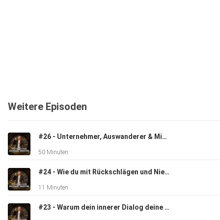
Weitere Episoden
#26 - Unternehmer, Auswanderer & Mindset-Mensch - Was dir niemand über Krypto & Erfolg sagt
50 Minuten
#24 - Wie du mit Rückschlägen und Niederlagen umgehst
11 Minuten
#23 - Warum dein innerer Dialog deine Realität bestimmt – und wie du ihn optimierst