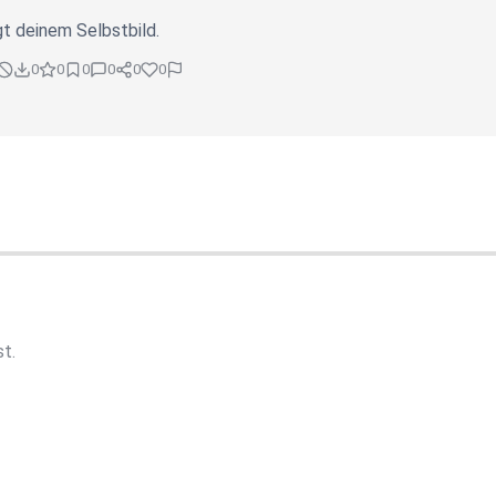
t deinem Selbstbild.
0
0
0
0
0
0
st.