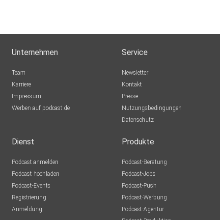
Unternehmen
Service
Team
Newsletter
Karriere
Kontakt
Impressum
Presse
Werben auf podcast.de
Nutzungsbedingungen
Datenschutz
Dienst
Produkte
Podcast anmelden
Podcast-Beratung
Podcast hochladen
Podcast-Jobs
Podcast-Events
Podcast-Push
Registrierung
Podcast-Werbung
Anmeldung
Podcast-Agentur