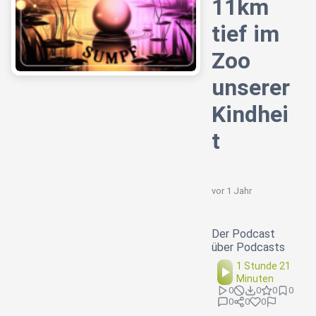
11km
tief im
Zoo
unserer
Kindhei
t
vor 1 Jahr
Der Podcast
über Podcasts
1 Stunde 21
Minuten
0
0
0
0
0
0
0