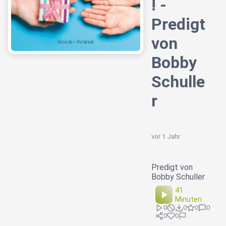
! -
Predigt
von
Bobby
Schulle
r
vor 1 Jahr
Predigt von
Bobby Schuller
41
Minuten
0
0
0
0
0
0