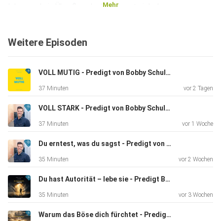
Mehr
leben und ein Überflussdenken zu entwickeln.
Weitere Episoden
Erleben Sie Hour of Power mit Bobby Schuller – der
Gottesdienst,
der ermutigt, verbindet und berührt!
VOLL MUTIG - Predigt von Bobby Schuller
37 Minuten
vor 2 Tagen
Hier können Sie das Thema vertiefen:
VOLL STARK - Predigt von Bobby Schuller
https://t1p.de/0xe04
37 Minuten
vor 1 Woche
Du erntest, was du sagst - Predigt von Bobby Schuller
Auf wwjt.org finden Sie ermutigende Impulse, Videos,
35 Minuten
vor 2 Wochen
Bibelverse
und Materialien, die Sie auf Ihrem Glaubensweg begleiten.
Du hast Autorität – lebe sie - Predigt Bobby Schuller
Helfen
35 Minuten
vor 3 Wochen
Sie mit, diese Botschaft weiterzugeben! Unser Ziel ist es,
Warum das Böse dich fürchtet - Predigt Bobby Schuller
in den