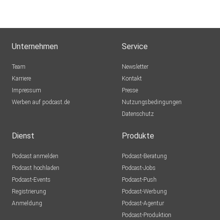
Unternehmen
Service
Team
Newsletter
Karriere
Kontakt
Impressum
Presse
Werben auf podcast.de
Nutzungsbedingungen
Datenschutz
Dienst
Produkte
Podcast anmelden
Podcast-Beratung
Podcast hochladen
Podcast-Jobs
Podcast-Events
Podcast-Push
Registrierung
Podcast-Werbung
Anmeldung
Podcast-Agentur
Podcast-Produktion