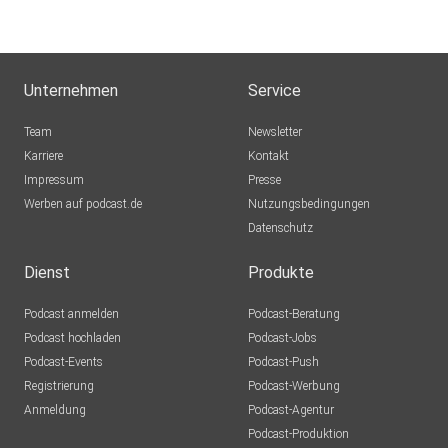
Unternehmen
Service
Team
Newsletter
Karriere
Kontakt
Impressum
Presse
Werben auf podcast.de
Nutzungsbedingungen
Datenschutz
Dienst
Produkte
Podcast anmelden
Podcast-Beratung
Podcast hochladen
Podcast-Jobs
Podcast-Events
Podcast-Push
Registrierung
Podcast-Werbung
Anmeldung
Podcast-Agentur
Podcast-Produktion