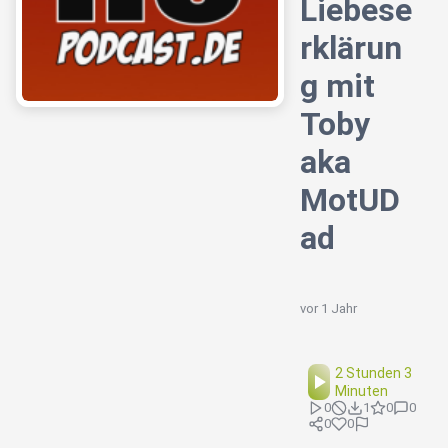
Liebese
rklärun
g mit
Toby
aka
MotUD
ad
vor 1 Jahr
2 Stunden 3
Minuten
0
1
0
0
0
0