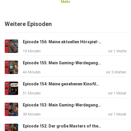
Mehr
grandiosen Actionfiguren. Bei der Ehre von Grayskull: Toby
und ich
wünschen dir viel Spaß beim Reinhören, du Held!
Weitere Episoden
Episode 156: Meine aktuellen Hörspiel-Empfehlungen
19 Minuten
vor 1 Woche
Episode 155: Mein Gaming-Werdegang - Von der Sony Playstation, dem Nintendo64 bis hin zum ersten Pentium-PC
44 Minuten
vor 3 Wochen
Episode 154: Meine gesehenen Kinofilme von April bis Juni 2026
51 Minuten
vor 1 Monat
Episode 153: Mein Gaming-Werdegang - Vom Atari 2600, NES & Game Boy bis zum SNES und Amiga 500
39 Minuten
vor 1 Monat
Episode 152: Der große Masters of the Universe-Filmtalk