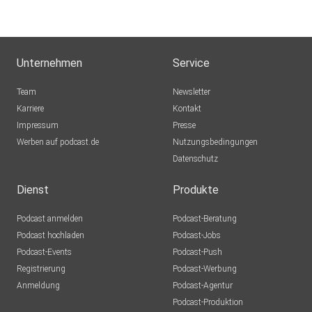
Unternehmen
Service
Team
Newsletter
Karriere
Kontakt
Impressum
Presse
Werben auf podcast.de
Nutzungsbedingungen
Datenschutz
Dienst
Produkte
Podcast anmelden
Podcast-Beratung
Podcast hochladen
Podcast-Jobs
Podcast-Events
Podcast-Push
Registrierung
Podcast-Werbung
Anmeldung
Podcast-Agentur
Podcast-Produktion