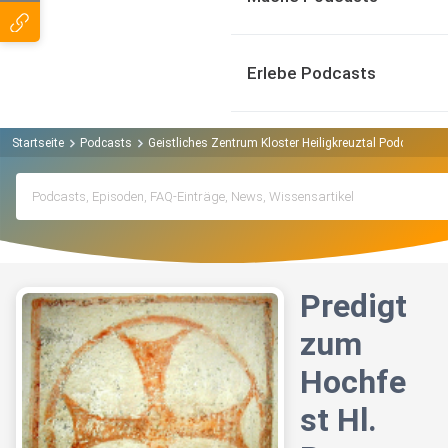
Erlebe Podcasts
Startseite
Podcasts
Geistliches Zentrum Kloster Heiligkreuztal Podcast
P
Predigt
zum
Hochfe
st Hl.