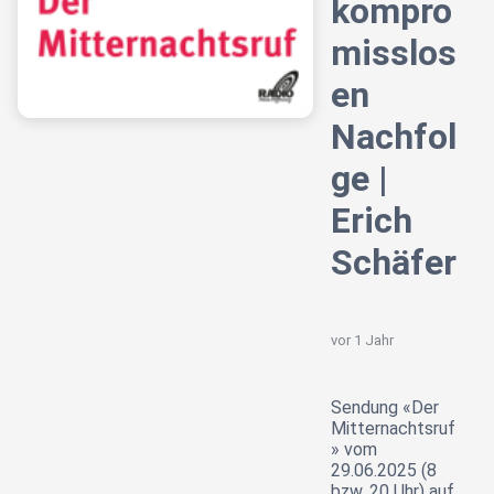
kompro
misslos
en
Nachfol
ge |
Erich
Schäfer
vor 1 Jahr
Sendung «Der
Mitternachtsruf
» vom
29.06.2025 (8
bzw. 20 Uhr) auf