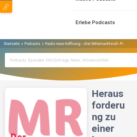
Erlebe Podcasts
Startseite
Podcasts
Radio neue Hoffnung - «Der Mitternachtsruf» Podcast
Heraus
forderu
ng zu
einer