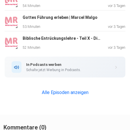
(Römer
54 Minuten
vor 3 Tagen
10,17).
Gottes Führung erleben | Marcel Malgo
53 Minuten
vor 3 Tagen
Weitere Infos unter: https://www.mnr.ch/audio/
Biblische Entrückungslehre - Teil X - Die Hinwegnahme dessen, was noch aufhält | Norbert Lieth
52 Minuten
vor 3 Tagen
In Podcasts werben
Schalte jetzt Werbung in Podcasts.
Alle Episoden anzeigen
Kommentare (0)