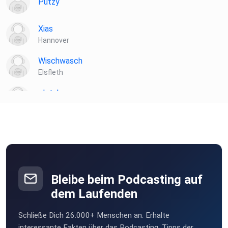
Putzy
Xias
Hannover
Wischwasch
Elsfleth
plotzks
Muster
Bleibe beim Podcasting auf
dem Laufenden
Schließe Dich 26.000+ Menschen an. Erhalte
interessante Fakten über das Podcasting, Tipps der