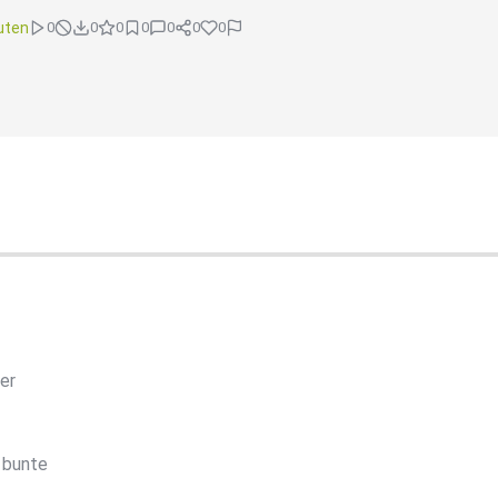
uten
0
0
0
0
0
0
0
er
 bunte