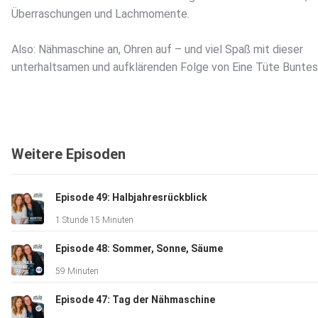
Überraschungen und Lachmomente.
Also: Nähmaschine an, Ohren auf – und viel Spaß mit dieser
unterhaltsamen und aufklärenden Folge von Eine Tüte Buntes
---
1. Wie viele Meter Stoff kauft eine Hobbynäherin pro Jahr?
Weitere Episoden
28–35 Meter
Quelle: eea.europa.eu
2. Wie viele Nadeln verliert man im Jahr?
Episode 49: Halbjahresrückblick
12–18 Stück
1 Stunde 15 Minuten
Quelle: threadsmagazine.com
3. Wie viele Menschen in Deutschland nähen regelmäßig?
Episode 48: Sommer, Sonne, Säume
Ca. 6 Millionen
59 Minuten
Quelle: thecreativeclub.com
4. Wie viele UFOs (unfertige Projekte) liegen durchschnittlich
Episode 47: Tag der Nähmaschine
herum?