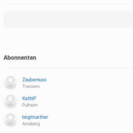
Quelle: burdastyle.de
10. Wie viele Nähanfänger*innen hören nach dem ersten Proje
wieder auf?
20–30 Prozent
Quelle: Eigene Erhebungen aus Foren und Kursleitungen
Abonnenten
Zaubernuss
Trassem
KathiP
Pulheim
birgitruether
Arnsberg