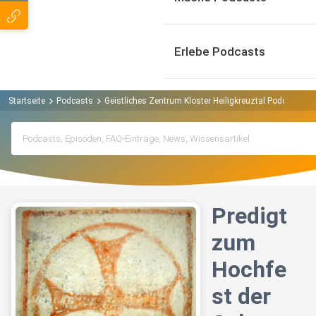
Erlebe Podcasts
Startseite
Podcasts
Geistliches Zentrum Kloster Heiligkreuztal Podcast
P
Predigt
zum
Hochfe
st der