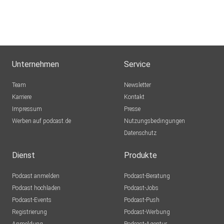
Unternehmen
Service
Team
Newsletter
Karriere
Kontakt
Impressum
Presse
Werben auf podcast.de
Nutzungsbedingungen
Datenschutz
Dienst
Produkte
Podcast anmelden
Podcast-Beratung
Podcast hochladen
Podcast-Jobs
Podcast-Events
Podcast-Push
Registrierung
Podcast-Werbung