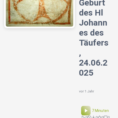
Geburt
des Hl
Johann
es des
Täufers
,
24.06.2
025
vor 1 Jahr
7 Minuten
0
0
0
0