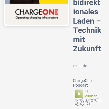
bidirekt
ionales
Laden –
Technik
mit
Zukunft
vor 1 Jahr
ChargeOne
Podcast
45
Minuten
0
0
0
0
0
0