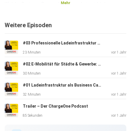
Mehr
Welche Business-Cases gibt es – und wie sieht der
Ausblick für die
nächsten Jahre aus? Dazu: Praxis-Tipps, ein Blick hinter die
Weitere Episoden
Kulissen der Branche und eine emotional-elektrische
Abschlussfrage.
Jetzt reinhören – und mit Insiderwissen aufladen!
#03 Professionelle Ladeinfrastruktur für Hotellerie und Gästeservice
23 Minuten
vor 1 Jahr
#02 E-Mobilität für Städte & Gewerbe: Was die Ladeinfrastruktur von morgen braucht
30 Minuten
vor 1 Jahr
#01 Ladeinfrastruktur als Business Case: Warum sich E-Mobilität für Unternehmen lohnt
32 Minuten
vor 1 Jahr
Trailer – Der ChargeOne Podcast
85 Sekunden
vor 1 Jahr