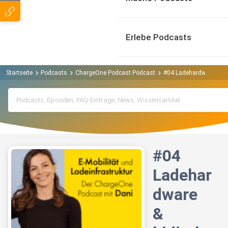
Erlebe Podcasts
Startseite
Podcasts
ChargeOne Podcast Podcast
#04 Ladehardware & bid
#04
Ladehar
dware
&