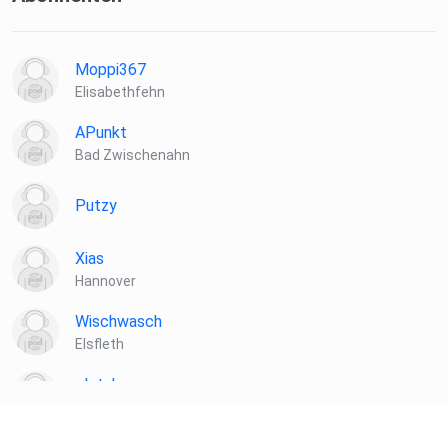
Moppi367
Elisabethfehn
APunkt
Bad Zwischenahn
Putzy
Xias
Hannover
Wischwasch
Elsfleth
plotzks
Muster