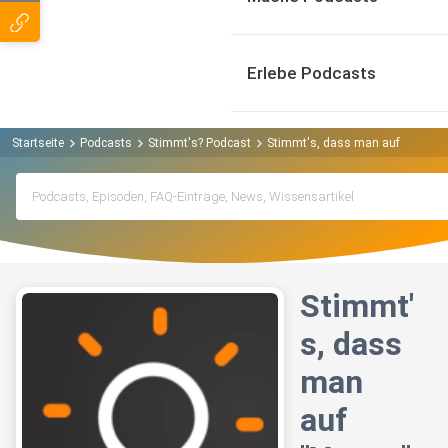
Erlebe Podcasts
Startseite
Podcasts
Stimmt's? Podcast
Stimmt's, dass man auf "Vorrat" 
Stimmt'
s, dass
man
auf