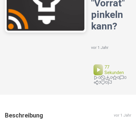
"Vorrat"
pinkeln
kann?
vor 1 Jahr
77
Sekunden
0
0
0
0
0
0
Beschreibung
vor 1 Jahr