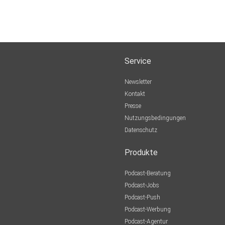
Service
Newsletter
Kontakt
Presse
Nutzungsbedingungen
Datenschutz
Produkte
Podcast-Beratung
Podcast-Jobs
Podcast-Push
Podcast-Werbung
Podcast-Agentur