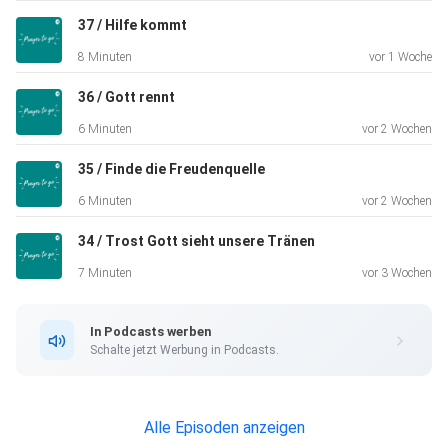
Thema. Gebet ist eine der praktischsten Möglichkeiten,
37 / Hilfe kommt
wie wir
8 Minuten
vor 1 Woche
einander aufrichtige Liebe und Unterstützung zeigen
können.
36 / Gott rennt
PRAYER TO GO ist eine Glaubenspraxis für das moderne
6 Minuten
vor 2 Wochen
Leben.
35 / Finde die Freudenquelle
6 Minuten
vor 2 Wochen
In nur fünf Minuten führt PRAYER TO GO Sie zu einem Ort
34 / Trost Gott sieht unsere Tränen
der Liebe
und Gnade und gibt Ihnen die Kraft, Ihr Leben Tag für Tag,
7 Minuten
vor 3 Wochen
Minute
für Minute zu verändern.
In Podcasts werben
Schalte jetzt Werbung in Podcasts.
PRAYER TO GO ist immer auf einen Bibelvers ausgerichtet,
setzt
Alle Episoden anzeigen
ihn in praktischen Bezug zu unserem Leben und schafft