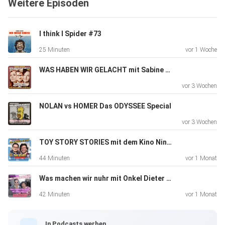
Weitere Episoden
trotzdem den Drehbuchautoren körperliche Schmerzen
bereiten
möchte, warum endlich mal jemand über das streng
I think I Spider #73
vernachlässigte
25 Minuten
vor 1 Woche
Genre der "Briefträgerserie" sprechen muss und was
Wilfried
WAS HABEN WIR GELACHT mit Sabine Bode und Laura Brümmer #72
"Aufhören" Schmickler mit der ganzen Sache zu tun hat...
vor 3 Wochen
das muss
schon gehört haben. Und alles natürlich nicht Pilz- und auch
NOLAN vs HOMER Das ODYSSEE Special
nicht Spoilerfrei! Ihr seid gewarnt!
vor 3 Wochen
TOY STORY STORIES mit dem Kino Nino #70
44 Minuten
vor 1 Monat
Was machen wir nuhr mit Onkel Dieter #69
42 Minuten
vor 1 Monat
In Podcasts werben