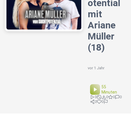
otential
mit
Ariane
Müller
(18)
vor 1 Jahr
55
Minuten
0
0
0
0
0
0