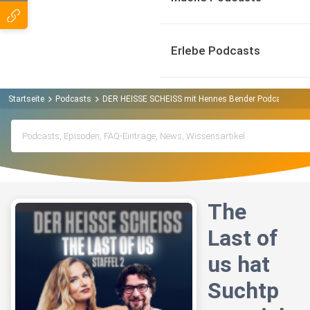
Erlebe Podcasts
Startseite
Podcasts
DER HEISSE SCHEISS mit Hennes Bender Podcast
Th
The
Last of
us hat
Suchtp