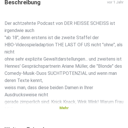
Beschreibung
vor 1 Jahr
Der achtzehnte Podcast von DER HEISSE SCHEISS ist
irgendwie auch
"ab 18", denn erstens ist die zweite Staffel der
HBO-Videospieladaption THE LAST OF US nicht "ohne", als
nicht
ohne sehr explizite Gewaltdarstellungen... und zweitens ist
Hennes' Gesprächspartnerin Ariane Müller, die "Blonde" des
Comedy-Musik-Duos SUCHTPOTENZIAL und wenn man
deren Texte kennt,
weiss man, dass diese beiden Damen in Ihrer
Ausdrucksweise nicht
gerade zimperlich sind. Knick Knack, Wink Wink! Warum Frau
Mehr
Müller
als Nicht-Gamerin nicht genug von THE LAST OF US
bekommen kann,