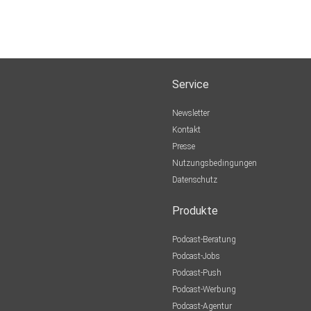
Service
Newsletter
Kontakt
Presse
Nutzungsbedingungen
Datenschutz
Produkte
Podcast-Beratung
Podcast-Jobs
Podcast-Push
Podcast-Werbung
Podcast-Agentur