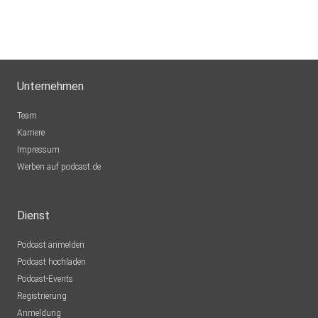
Unternehmen
Team
Karriere
Impressum
Werben auf podcast.de
Dienst
Podcast anmelden
Podcast hochladen
Podcast-Events
Registrierung
Anmeldung