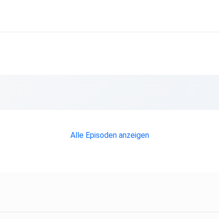
nen
zen,
ungen –
Alle Episoden anzeigen
g.com