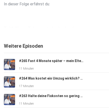
In dieser Folge erfährst du:
Teil 1: Warum Ziele so entscheidend sind
• Menschen mit klaren Finanzzielen haben dreimal mehr
Vermögen!
Weitere Episoden
• Ohne Ziel kein Plan – und ohne Plan bleibt der Erfolg
aus.
#265 Fast 4 Monate später – mein Elterngeld ist immer noch nicht da
11 Minuten
Teil 2: SMARTe Finanzziele setzen
#264 Was kostet ein Umzug wirklich? Unsere Erfahrungen & Spartipps
• So formulierst du Ziele, die wirklich funktionieren
17 Minuten
• Konkrete Beispiele für messbare und realistische Ziele
• Wie du motiviert bleibst und deine Ziele auch erreichst
#263 Halte deine Fixkosten so gering wie möglich!
11 Minuten