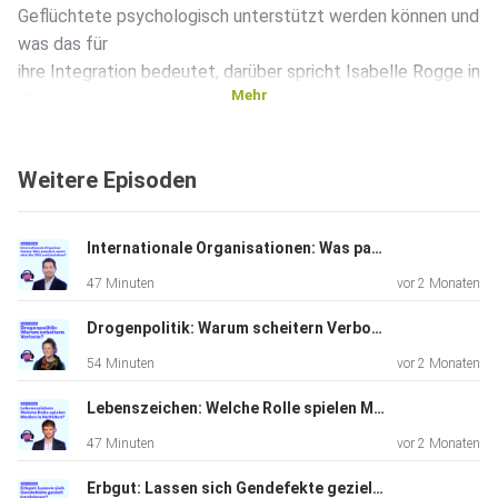
Geflüchtete psychologisch unterstützt werden können und
was das für
ihre Integration bedeutet, darüber spricht Isabelle Rogge in
Mehr
dieser
Folge von Listen to Wissen mit dem Psychologen Dr.
Usama EL-Awad.
Weitere Episoden
Internationale Organisationen: Was passiert, wenn sich die USA zurückziehen?
47 Minuten
vor 2 Monaten
Drogenpolitik: Warum scheitern Verbote?
54 Minuten
vor 2 Monaten
Lebenszeichen: Welche Rolle spielen Medien in Notfällen?
47 Minuten
vor 2 Monaten
Erbgut: Lassen sich Gendefekte gezielt korrigieren?