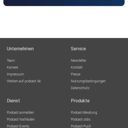
Unternehmen
Service
Team
Newsletter
Karriere
Kontakt
Impressum
Presse
Werben auf podcast.de
Nutzungsbedingungen
Datenschutz
Dienst
Produkte
Podcast anmelden
Podcast-Beratung
Podcast hochladen
Podcast-Jobs
Podcast-Events
Podcast-Push