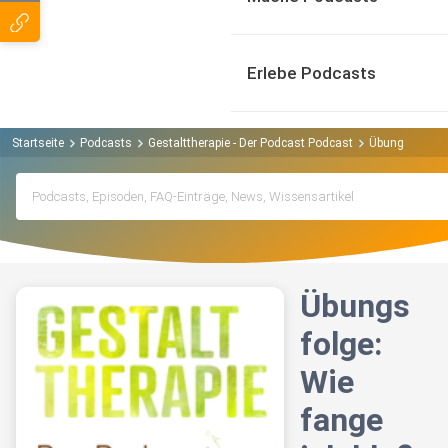
Erlebe Podcasts
Startseite
Podcasts
Gestalttherapie - Der Podcast Podcast
Übungsfolge: W
Übungs
folge:
Wie
fange