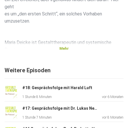
geht
es um „den ersten Schritt“, ein solches Vorhaben
umzusetzen.
Maria Deicke ist Gestalttherapeutin und systemische
Mehr
Beraterin in
eigener Praxis in Darmstadt. Sie arbeitet gerne in
Einzelsettings
Weitere Episoden
oder Gruppen mit Jugendlichen, Erwachsenen, Familien und
Paaren
und bietet Workshops an. Außerdem unterrichtet sie als
#18: Gesprächsfolge mit Harald Luft
Lehrerin für Gesundheitslehre und Psychologie am
1 Stunde 8 Minuten
vor 6 Monaten
beruflichen
Gymnasium.
#17: Gesprächsfolge mit Dr. Lukas Neumeier
1 Stunde 7 Minuten
vor 8 Monaten