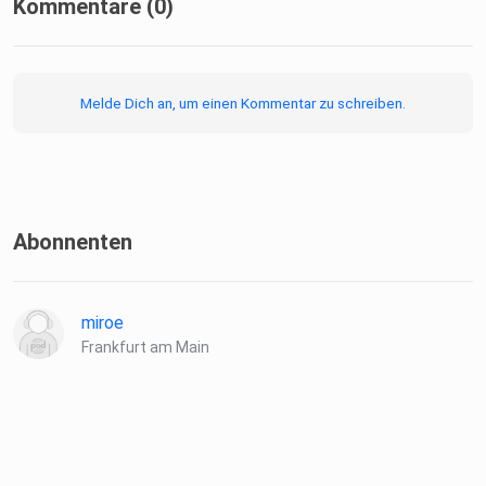
Kommentare (0)
Melde Dich an, um einen Kommentar zu schreiben.
____________________________________
Mehr Infos zum Podcast und dem Eichgrund Institut für
Integrative
Abonnenten
Gestalttherapie:
miroe
www.gestalttherapie-podcast.de
Frankfurt am Main
www.eichgrund.de