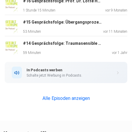
Wir wünschen Dir viel Freude und hilfreiche Erfahrungen
#16 Gesprächsfolge: Prof. Dr. Lotte Hartmann-Kottek
beim
1 Stunde 15 Minuten
vor 9 Monaten
Anhören.
#15 Gesprächsfolge: Übergangsprozesse mit Detlef Klöckner
53 Minuten
vor 11 Monaten
____________________________________
#14 Gesprächsfolge: Traumasensible Gestaltarbeit mit Ellen Tarnow - Mit dem Körper zurück in die eigene Kraft finden
59 Minuten
vor 1 Jahr
Wenn du mehr über die Arbeit von Dr. Maria Deicke erfahren
möchtest:
In Podcasts werben
Schalte jetzt Werbung in Podcasts.
https://gestaltinstitut3d.de
Alle Episoden anzeigen
https://www.instagram.com/gestaltinstitut3d/?
igsh=c3luOHplejJzb29p