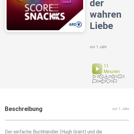
der
wahren
Liebe
vor 1 Jahr
11
Minuten
0
0
0
0
0
0
0
Beschreibung
vor 1 Jahr
Der einfache Buchhändler (Hugh Grant) und die