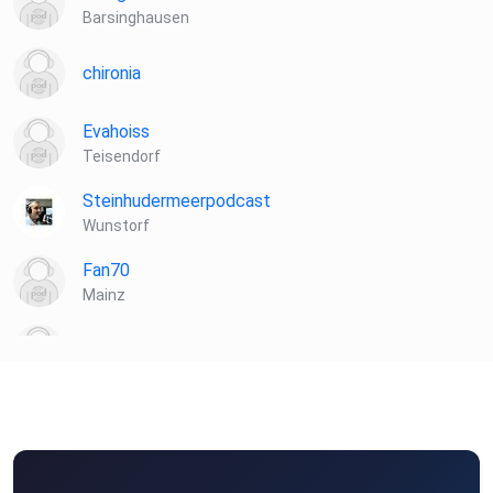
Barsinghausen
chironia
Evahoiss
Teisendorf
Steinhudermeerpodcast
Wunstorf
Fan70
Mainz
vssqyl37
ODB
frankfurt am main
MSWMGPodcast