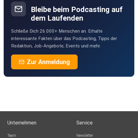
Düsseldorf
Bleibe beim Podcasting auf
Eule2
dem Laufenden
Hannover
Schließe Dich 26.000+ Menschen an. Erhalte
Alex23
interessante Fakten über das Podcasting, Tipps der
Санкт
Redaktion, Job-Angebote, Events und mehr.
zcgcnm22
Zur Anmeldung
um0gtugk
McLean
Headnear
plotzks
Muster
Unternehmen
Service
drjsz8se
Team
Newsletter