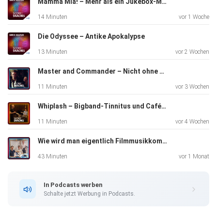
Mamma Mia! – Mehr als ein Jukebox-Musical
14 Minuten
vor 1 Woche
Die Odyssee – Antike Apokalypse
13 Minuten
vor 2 Wochen
Master and Commander – Nicht ohne meine Geige
11 Minuten
vor 3 Wochen
Whiplash – Bigband-Tinnitus und Caféketten-Jazz
11 Minuten
vor 4 Wochen
Wie wird man eigentlich Filmmusikkomponist?
43 Minuten
vor 1 Monat
In Podcasts werben
Schalte jetzt Werbung in Podcasts.