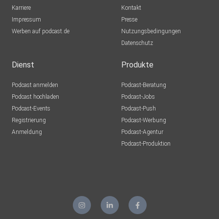
Glücksburg
Karriere
Kontakt
Impressum
Pixel13
Presse
Werben auf podcast.de
Langenau
Nutzungsbedingungen
Datenschutz
Soetwas9999
Hohen Sprenz
Dienst
Produkte
Podcast anmelden
Podcast-Beratung
BernhardK
Podcast hochladen
Podcast-Jobs
Podcast-Events
Podcast-Push
AnomalienAndi
Registrierung
Podcast-Werbung
Anmeldung
Podcast-Agentur
AZeuner
Podcast-Produktion
Schmölln
Leseneule
Hamburg
claudia.g.bender