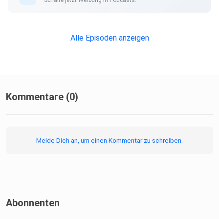
Frederick P. Brooks: The Mythical Man-Month
Alle Episoden anzeigen
Episode zu Modularisierung
Kommentare (0)
Fachliche Architektur - Warum und wie?
Melde Dich an, um einen Kommentar zu schreiben.
Episode zu Team Topologies
Abonnenten