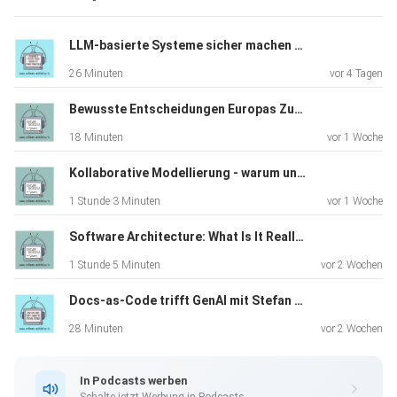
LLM-basierte Systeme sicher machen mit Sönke Magnussen
Links
26 Minuten
vor 4 Tagen
Bewusste Entscheidungen Europas Zukunft liegt in unseren Händen (TechRiders Summit Special)
18 Minuten
vor 1 Woche
Folien
Kollaborative Modellierung - warum und wie funktioniert Event Storming in der Praxis
1 Stunde 3 Minuten
vor 1 Woche
Software Architecture: What Is It Really About? A Discussion with James Coplien
1 Stunde 5 Minuten
vor 2 Wochen
D.L. Parnas: Information Distribution Aspects of Design
Docs-as-Code trifft GenAI mit Stefan Zörner
Methodology
28 Minuten
vor 2 Wochen
In Podcasts werben
Schalte jetzt Werbung in Podcasts.