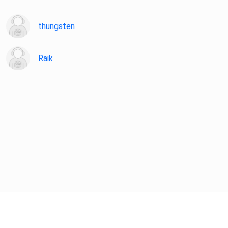
thungsten
Episode zur DevOps Study
Raik
Fearless Change - Neue Ideen etablieren
Software Architektur - Den menschlichen Faktor
verbessern!