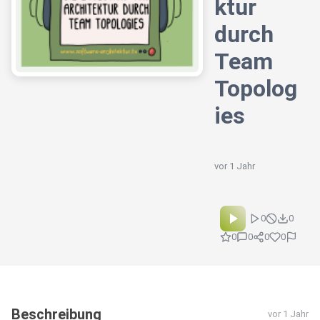
ktur
durch
Team
Topolog
ies
vor 1 Jahr
0
0
0
0
0
0
Beschreibung
vor 1 Jahr