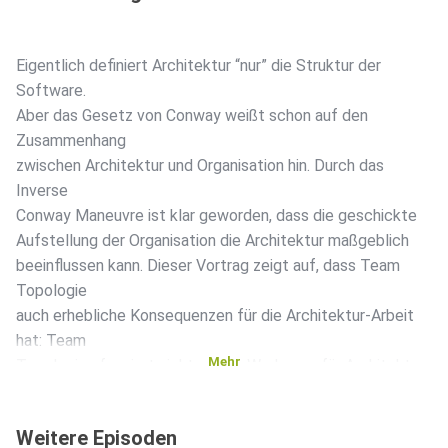
Eigentlich definiert Architektur “nur” die Struktur der
Software.
Aber das Gesetz von Conway weißt schon auf den
Zusammenhang
zwischen Architektur und Organisation hin. Durch das
Inverse
Conway Maneuvre ist klar geworden, dass die geschickte
Aufstellung der Organisation die Architektur maßgeblich
beeinflussen kann. Dieser Vortrag zeigt auf, dass Team
Topologie
auch erhebliche Konsequenzen für die Architektur-Arbeit
hat: Team
Mehr
Topologies fungiert nicht nur als Werkzeug für Architektur,
sondern muss auch in die architektonische Planung
einbezogen
Weitere Episoden
werden.