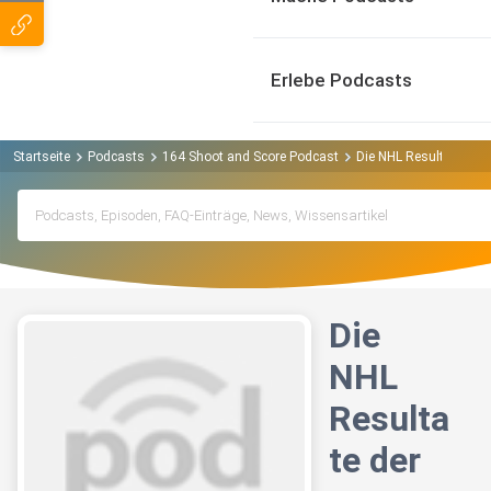
Erlebe Podcasts
Startseite
Podcasts
164 Shoot and Score Podcast
Die NHL Resultate der
Die
NHL
Resulta
te der