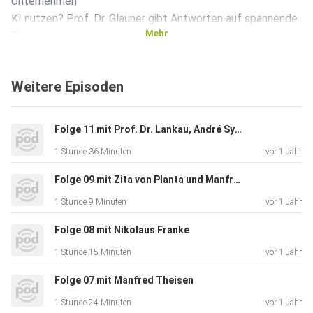
Unternehmen
KI nutzen? Prof. Dr. Glauner gibt Antworten auf spannende
Mehr
Fragen.
Weitere Episoden
Mit von der Partie ist ebenfalls Dr. Wolfgang Ditzen,
Chefarzt
für Orthopädie und Unfallchirurgie und Präsident des
Folge 11 mit Prof. Dr. Lankau, André Syndikus und Dr. Wolfgang Ditzen
Hanauer
1 Stunde 36 Minuten
vor 1 Jahr
Rotary Clubs.
Folge 09 mit Zita von Planta und Manfred Theisen
1 Stunde 9 Minuten
vor 1 Jahr
Folge 08 mit Nikolaus Franke
1 Stunde 15 Minuten
vor 1 Jahr
Folge 07 mit Manfred Theisen
1 Stunde 24 Minuten
vor 1 Jahr