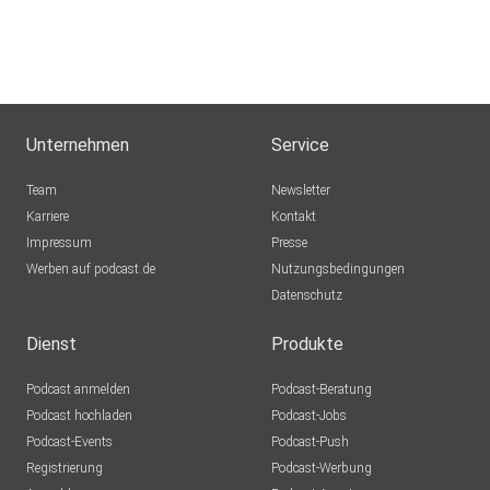
Unternehmen
Service
Team
Newsletter
Karriere
Kontakt
Impressum
Presse
Werben auf podcast.de
Nutzungsbedingungen
Datenschutz
Dienst
Produkte
Podcast anmelden
Podcast-Beratung
Podcast hochladen
Podcast-Jobs
Podcast-Events
Podcast-Push
Registrierung
Podcast-Werbung