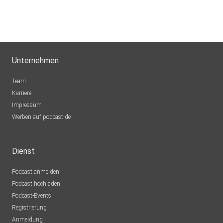
Unternehmen
Team
Karriere
Impressum
Werben auf podcast.de
Dienst
Podcast anmelden
Podcast hochladen
Podcast-Events
Registrierung
Anmeldung