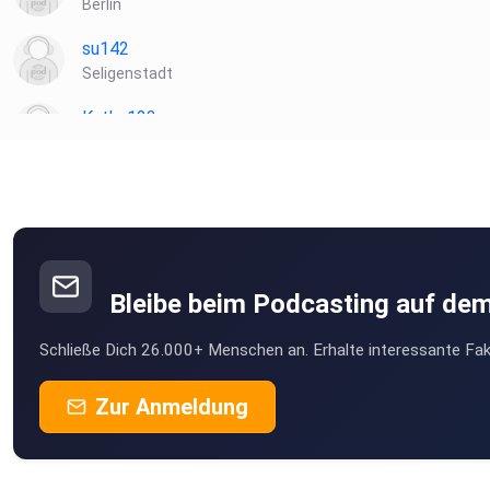
Berlin
su142
Seligenstadt
Katha123
Köln
zugjgerd
Selmknut
Bleibe beim Podcasting auf de
Blablub2000b
Schließe Dich 26.000+ Menschen an. Erhalte interessante Fak
Zur Anmeldung