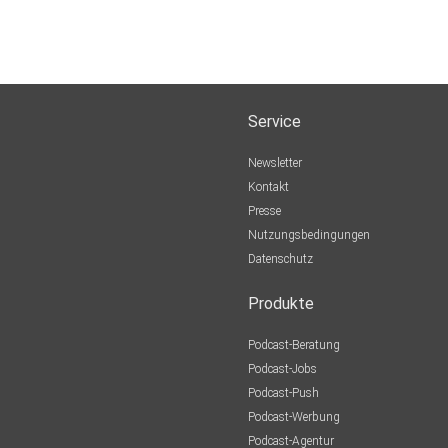
Service
Newsletter
Kontakt
Presse
Nutzungsbedingungen
Datenschutz
Produkte
Podcast-Beratung
Podcast-Jobs
Podcast-Push
Podcast-Werbung
Podcast-Agentur