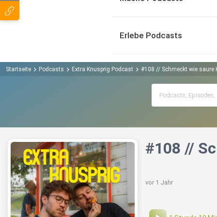
Erlebe Podcasts
Startseite
Podcasts
Extra Knusprig Podcast
#108 // Schmeckt wie saure 
#108 // S
vor 1 Jahr