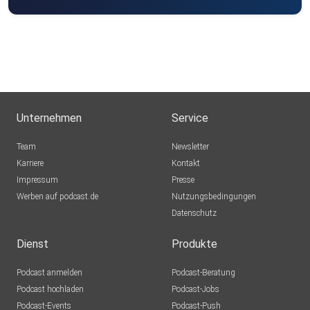
Unternehmen
Service
Team
Newsletter
Karriere
Kontakt
Impressum
Presse
Werben auf podcast.de
Nutzungsbedingungen
Datenschutz
Dienst
Produkte
Podcast anmelden
Podcast-Beratung
Podcast hochladen
Podcast-Jobs
Podcast-Events
Podcast-Push