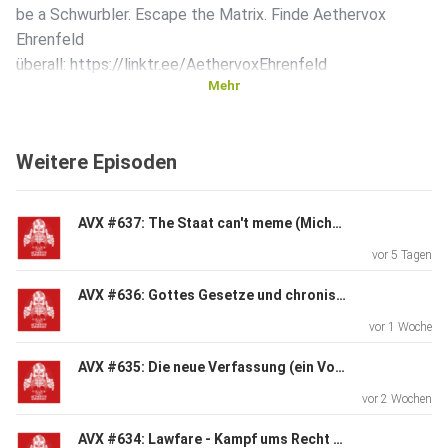
be a Schwurbler. Escape the Matrix. Finde Aethervox
Ehrenfeld
überall: https://linktr.ee/AethervoxEhrenfeld
Mehr
Weitere Episoden
AVX #637: The Staat can't meme (Michael »Stahlfeder« Werner)
vor 5 Tagen
AVX #636: Gottes Gesetze und chronische Gesundheit (mit Dr. Gerrit Keferstein)
vor 1 Woche
AVX #635: Die neue Verfassung (ein Vorschlag von Dr. Markus Krall)
vor 2 Wochen
AVX #634: Lawfare - Kampf ums Recht (mit RA Dirk Sattelmaier)