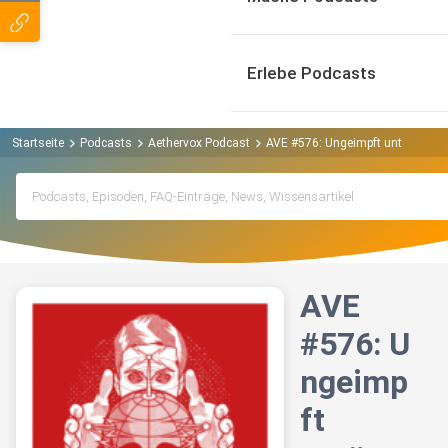
Erlebe Podcasts
Startseite
Podcasts
Aethervox Podcast
AVE #576: Ungeimpft untätowiert
AVE
#576: U
ngeimp
ft