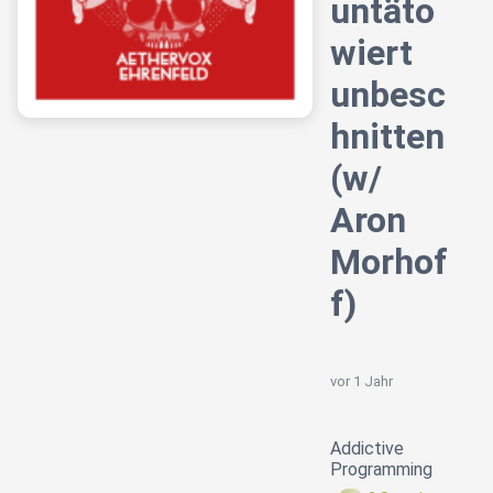
untäto
wiert
unbesc
hnitten
(w/
Aron
Morhof
f)
vor 1 Jahr
Addictive
Programming