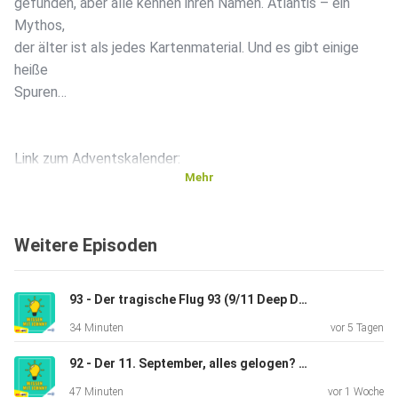
gefunden, aber alle kennen ihren Namen. Atlantis – ein
Mythos,
der älter ist als jedes Kartenmaterial. Und es gibt einige
heiße
Spuren…
Link zum Adventskalender:
Mehr
⁠Hier direkt zum Kalender (aus Deutschland)⁠ ⁠
Weitere Episoden
Hier für alle Österreicher, Schweizer und Italiener
93 - Der tragische Flug 93 (9/11 Deep Dive 3)
Link zum WhatsApp-Kanal:
34 Minuten
vor 5 Tagen
92 - Der 11. September, alles gelogen? (9/11 Deep Dive 2)
⁠Hier klicken
47 Minuten
vor 1 Woche