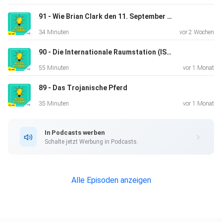
91 - Wie Brian Clark den 11. September überlebte (9/11 Deep Dive 1)
In der Folge genannt:
34 Minuten
vor 2 Wochen
90 - Die Internationale Raumstation (ISS)
1: Ausbruch St. Helens 1980
55 Minuten
vor 1 Monat
89 - Das Trojanische Pferd
2: Santorini von oben
35 Minuten
vor 1 Monat
In Podcasts werben
3: Auge der Sahara von oben
Schalte jetzt Werbung in Podcasts.
Die Kapitel von Folge 38:
Alle Episoden anzeigen
(00:00) Intro