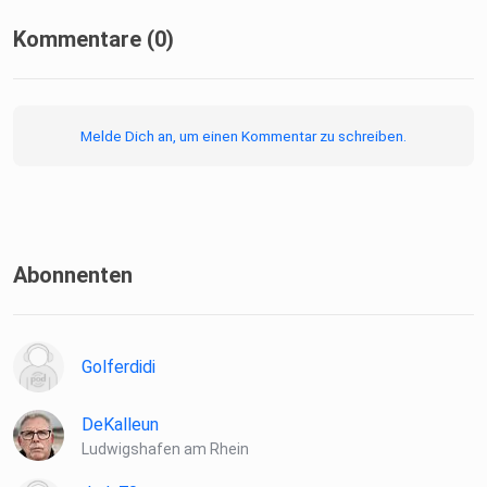
Kommentare (0)
(01:28) Kapitel 1: Die Insel, die alles hatte
Melde Dich an, um einen Kommentar zu schreiben.
(05:06) Kapitel 2: Der letzte Tag
(07:57) Kapitel 3: Ist das wirklich so passiert?
Abonnenten
(11:52) Kapitel 4: Ein Ort, den wir alle kennen
Golferdidi
(15:58) Kapitel 5: Von Bolivien bis zur Antarktis
DeKalleun
Ludwigshafen am Rhein
(19:27) Zusammenfassung