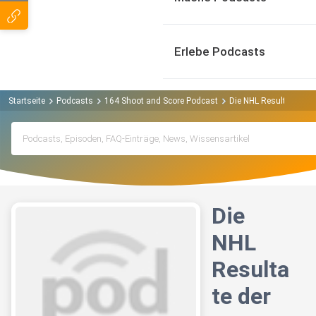
Erlebe Podcasts
Startseite
Podcasts
164 Shoot and Score Podcast
Die NHL Resultate der
Die
NHL
Resulta
te der